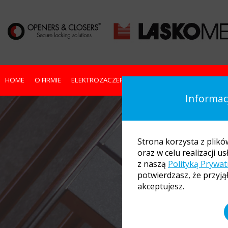
HOME
O FIRMIE
ELEKTROZACZEPY
ZWORY ELEKTROMAGNETYC
Informacj
Strona korzysta z plikó
oraz w celu realizacji 
z naszą
Polityką Prywat
potwierdzasz, że przyjął
akceptujesz.