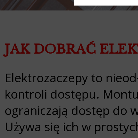
JAK DOBRAĆ ELE
Elektrozaczepy to nieo
kontroli dostępu. Montuj
ograniczają dostęp do 
Używa się ich w prostyc